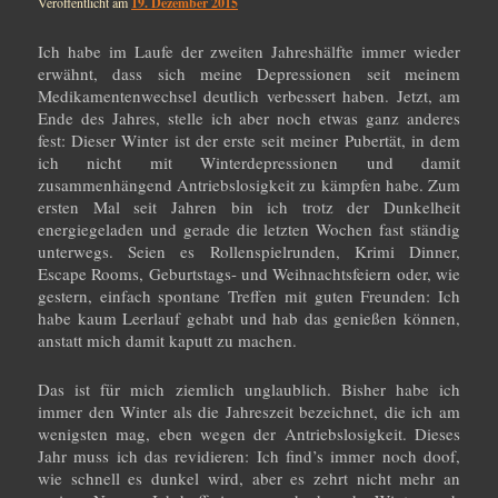
Veröffentlicht am
19. Dezember 2015
Ich habe im Laufe der zweiten Jahreshälfte immer wieder
erwähnt, dass sich meine Depressionen seit meinem
Medikamentenwechsel deutlich verbessert haben. Jetzt, am
Ende des Jahres, stelle ich aber noch etwas ganz anderes
fest: Dieser Winter ist der erste seit meiner Pubertät, in dem
ich nicht mit Winterdepressionen und damit
zusammenhängend Antriebslosigkeit zu kämpfen habe. Zum
ersten Mal seit Jahren bin ich trotz der Dunkelheit
energiegeladen und gerade die letzten Wochen fast ständig
unterwegs. Seien es Rollenspielrunden, Krimi Dinner,
Escape Rooms, Geburtstags- und Weihnachtsfeiern oder, wie
gestern, einfach spontane Treffen mit guten Freunden: Ich
habe kaum Leerlauf gehabt und hab das genießen können,
anstatt mich damit kaputt zu machen.
Das ist für mich ziemlich unglaublich. Bisher habe ich
immer den Winter als die Jahreszeit bezeichnet, die ich am
wenigsten mag, eben wegen der Antriebslosigkeit. Dieses
Jahr muss ich das revidieren: Ich find’s immer noch doof,
wie schnell es dunkel wird, aber es zehrt nicht mehr an