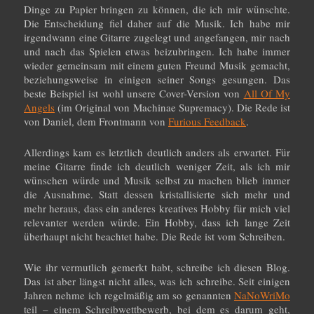
Dinge zu Papier bringen zu können, die ich mir wünschte.
Die Entscheidung fiel daher auf die Musik. Ich habe mir
irgendwann eine Gitarre zugelegt und angefangen, mir nach
und nach das Spielen etwas beizubringen. Ich habe immer
wieder gemeinsam mit einem guten Freund Musik gemacht,
beziehungsweise in einigen seiner Songs gesungen. Das
beste Beispiel ist wohl unsere Cover-Version von
All Of My
Angels
(im Original von Machinae Supremacy). Die Rede ist
von Daniel, dem Frontmann von
Furious Feedback
.
Allerdings kam es letztlich deutlich anders als erwartet. Für
meine Gitarre finde ich deutlich weniger Zeit, als ich mir
wünschen würde und Musik selbst zu machen blieb immer
die Ausnahme. Statt dessen kristallisierte sich mehr und
mehr heraus, dass ein anderes kreatives Hobby für mich viel
relevanter werden würde. Ein Hobby, dass ich lange Zeit
überhaupt nicht beachtet habe. Die Rede ist vom Schreiben.
Wie ihr vermutlich gemerkt habt, schreibe ich diesen Blog.
Das ist aber längst nicht alles, was ich schreibe. Seit einigen
Jahren nehme ich regelmäßig am so genannten
NaNoWriMo
teil – einem Schreibwettbewerb, bei dem es darum geht,