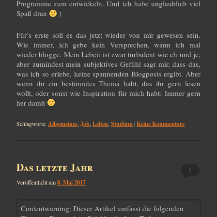
Programme zum entwickeln. Und ich habe unglaublich viel
Spaß dran
)
Für’s erste soll es das jetzt wieder von mir gewesen sein.
Wie immer, ich gebe kein Versprechen, wann ich mal
wieder blogge. Mein Leben ist zwar turbulent wie eh und je,
aber zumindest mein subjektives Gefühl sagt mir, dass das,
was ich so erlebe, keine spannenden Blogposts ergibt. Aber
wenn ihr ein bestimmtes Thema habt, das ihr gern lesen
wollt, oder sonst wie Inspiration für mich habt: Immer gern
her damit
Schlagworte:
Allgemeines
,
Job
,
Leben
,
Studium
|
Keine Kommentare
Das letzte Jahr
1
Veröffentlicht am
8. Mai 2017
Contentwarning: Dieser Artikel umfasst die folgenden