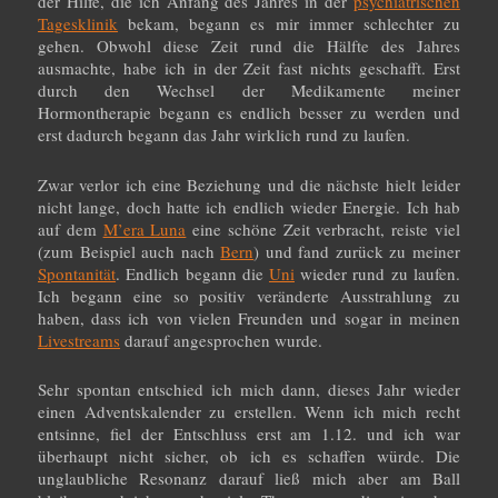
der Hilfe, die ich Anfang des Jahres in der
psychiatrischen
Tagesklinik
bekam, begann es mir immer schlechter zu
gehen. Obwohl diese Zeit rund die Hälfte des Jahres
ausmachte, habe ich in der Zeit fast nichts geschafft. Erst
durch den Wechsel der Medikamente meiner
Hormontherapie begann es endlich besser zu werden und
erst dadurch begann das Jahr wirklich rund zu laufen.
Zwar verlor ich eine Beziehung und die nächste hielt leider
nicht lange, doch hatte ich endlich wieder Energie. Ich hab
auf dem
M’era Luna
eine schöne Zeit verbracht, reiste viel
(zum Beispiel auch nach
Bern
) und fand zurück zu meiner
Spontanität
. Endlich begann die
Uni
wieder rund zu laufen.
Ich begann eine so positiv veränderte Ausstrahlung zu
haben, dass ich von vielen Freunden und sogar in meinen
Livestreams
darauf angesprochen wurde.
Sehr spontan entschied ich mich dann, dieses Jahr wieder
einen Adventskalender zu erstellen. Wenn ich mich recht
entsinne, fiel der Entschluss erst am 1.12. und ich war
überhaupt nicht sicher, ob ich es schaffen würde. Die
unglaubliche Resonanz darauf ließ mich aber am Ball