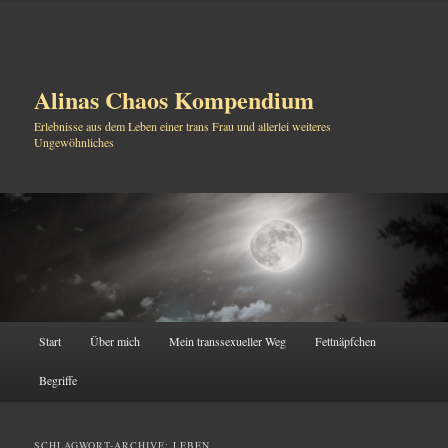
Alinas Chaos Kompendium
Erlebnisse aus dem Leben einer trans Frau und allerlei weiteres
Ungewöhnliches
Hauptmenü
Start
Über mich
Mein transsexueller Weg
Fettnäpfchen
Zum
Zum
Begriffe
Inhalt
sekundären
wechseln
Inhalt
SCHLAGWORT-ARCHIVE:
LEBEN