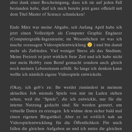
aber dank einer Bescheinigung, dass ich sie auf jeden Fall
bestanden habe, darf ich mich bereits jetzt ganz offiziell mit
dem Titel Master of Science schmücken!
Ende März war meine Abgabe, seit Anfang April habe ich
jetzt einen Vollzeitjob als Computer Graphic Engineer
(Computergrafik-Ingenieurin; im Wesentlichen ist was ich
mache sozusagen Videospielentwicklung
) und bin damit
mehr als Zufrieden. Viel weniger Stress als das Studium.
Meine Freizeit ist jetzt wirklich freie Zeit und ich habe nicht
nur mein Hobby zum Beruf gemacht sondern auch gleich
noch meinen Lebenstraum erfüllt. So lange ich denken kann
wollte ich nämlich eigene Videospiele entwickeln.
(Okay, ich geb’s zu: Ihr werdet zumindest in meinem
aktuellen Job niemals Spiele von mir im Laden stehen
sehen, weil die “Spiele”, die ich entwickle, nur für die
interne Nutzung gedacht sind. Sie werden genutzt, um
virtuelle Daten zu erzeugen. Ich widme dem sicher bald mal
einen eigenen Blogartikel. Aber es ist
wirklich
nah an
Videospielentwicklung für die Öffentlichkeit. Für mich
fallen die gleichen Aufgaben an und ich nutze die gleichen