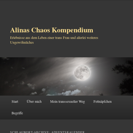
Alinas Chaos Kompendium
Erlebnisse aus dem Leben einer trans Frau und allerlei weiteres
Ungewöhnliches
Hauptmenü
Start
Über mich
Mein transsexueller Weg
Fettnäpfchen
Zum
Zum
Begriffe
Inhalt
sekundären
wechseln
Inhalt
SCHLAGWORT-ARCHIVE:
ADVENTSKALENDER