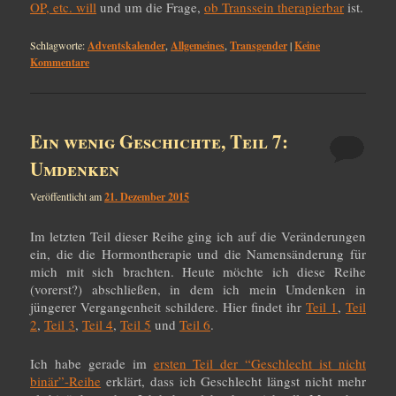
OP, etc. will
und um die Frage,
ob Transsein therapierbar
ist.
Schlagworte:
Adventskalender
,
Allgemeines
,
Transgender
|
Keine
Kommentare
Ein wenig Geschichte, Teil 7:
Umdenken
Veröffentlicht am
21. Dezember 2015
Im letzten Teil dieser Reihe ging ich auf die Veränderungen
ein, die die Hormontherapie und die Namensänderung für
mich mit sich brachten. Heute möchte ich diese Reihe
(vorerst?) abschließen, in dem ich mein Umdenken in
jüngerer Vergangenheit schildere. Hier findet ihr
Teil 1
,
Teil
2
,
Teil 3
,
Teil 4
,
Teil 5
und
Teil 6
.
Ich habe gerade im
ersten Teil der “Geschlecht ist nicht
binär”-Reihe
erklärt, dass ich Geschlecht längst nicht mehr