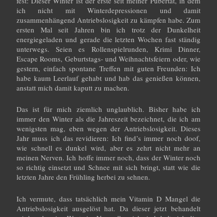
fest: Dieser Winter ist der erste seit meiner Pubertät, in dem
ich nicht mit Winterdepressionen und damit
zusammenhängend Antriebslosigkeit zu kämpfen habe. Zum
ersten Mal seit Jahren bin ich trotz der Dunkelheit
energiegeladen und gerade die letzten Wochen fast ständig
unterwegs. Seien es Rollenspielrunden, Krimi Dinner,
Escape Rooms, Geburtstags- und Weihnachtsfeiern oder, wie
gestern, einfach spontane Treffen mit guten Freunden: Ich
habe kaum Leerlauf gehabt und hab das genießen können,
anstatt mich damit kaputt zu machen.
Das ist für mich ziemlich unglaublich. Bisher habe ich
immer den Winter als die Jahreszeit bezeichnet, die ich am
wenigsten mag, eben wegen der Antriebslosigkeit. Dieses
Jahr muss ich das revidieren: Ich find’s immer noch doof,
wie schnell es dunkel wird, aber es zehrt nicht mehr an
meinen Nerven. Ich hoffe immer noch, dass der Winter noch
so richtig einsetzt und Schnee mit sich bringt, statt wie die
letzten Jahre den Frühling herbei zu sehnen.
Ich vermute, dass tatsächlich mein Vitamin D Mangel die
Antriebslosigkeit ausgelöst hat. Da dieser jetzt behandelt