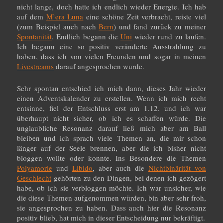
nicht lange, doch hatte ich endlich wieder Energie. Ich hab
auf dem
M’era Luna
eine schöne Zeit verbracht, reiste viel
(zum Beispiel auch nach
Bern
) und fand zurück zu meiner
Spontanität
. Endlich begann die
Uni
wieder rund zu laufen.
Ich begann eine so positiv veränderte Ausstrahlung zu
haben, dass ich von vielen Freunden und sogar in meinen
Livestreams
darauf angesprochen wurde.
Sehr spontan entschied ich mich dann, dieses Jahr wieder
einen Adventskalender zu erstellen. Wenn ich mich recht
entsinne, fiel der Entschluss erst am 1.12. und ich war
überhaupt nicht sicher, ob ich es schaffen würde. Die
unglaubliche Resonanz darauf ließ mich aber am Ball
bleiben und ich sprach viele Themen an, die mir schon
länger auf der Seele brennen, aber die ich bisher nicht
bloggen wollte oder konnte. Ins Besondere die Themen
Polyamorie
und
Libido
, aber auch die
Nichtbinärität von
Geschlecht
gehörten zu den Dingen, bei denen ich gezögert
habe, ob ich sie verbloggen möchte. Ich war unsicher, wie
die diese Themen aufgenommen würden, bin aber sehr froh,
sie angesprochen zu haben. Dass auch hier die Resonanz
positiv blieb, hat mich in dieser Entscheidung nur bekräftigt.